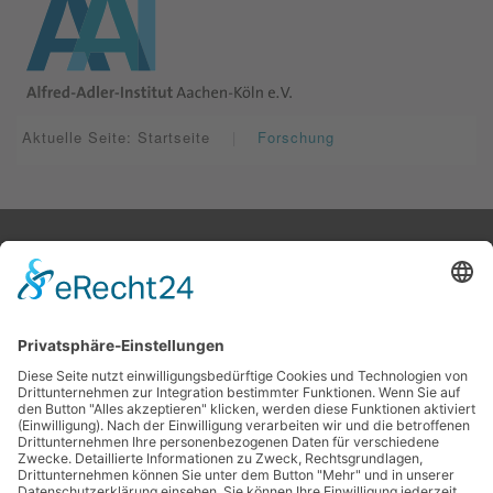
Aktuelle Seite: Startseite
Forschung
ALFRED-ADLER-INSTITUT AACHEN-KÖLN e.V.
Konrad-Adenauer-Ufer 33
50668 Köln
KONTAKT
Tel. 0221/430 10 44
Fax 0221/943 97 86
info@aai-aachen-koeln.de
SPRECHSTUNDEN