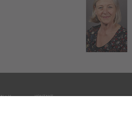
 e.V.
KONTAKT
Tel. 0221/430 10 44
Fax 0221/943 97 86
info@aai-aachen-koeln.de